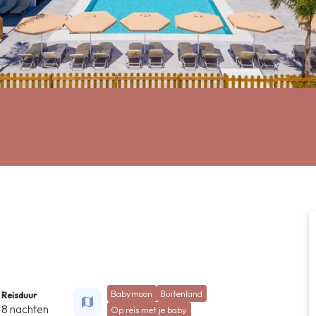
Babymoon
Buitenland
Reisduur
8 nachten
Op reis met je baby