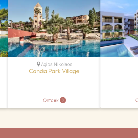
Agios Nikolaos
Candia Park Village
Ontdek
O