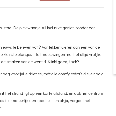
-stad. De plek waar je All Inclusive geniet, zonder een
s nieuws te beleven valt? Van lekker luieren aan één van de
leinste plonsjes – tot mee swingen met het altijd vrolijke
n de smaken van de wereld. Klinkt goed, toch?
enoeg voor jullie drietjes, mét alle comfy extra's die je nodig
an! Het strand ligt op een korte afstand, en ook het centrum
es is er natuurlijk een speeltuin, en oh ja, vergeet het
.