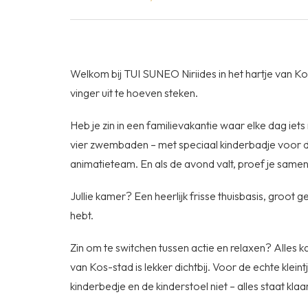
Welkom bij TUI SUNEO Niriides in het hartje van Kos
vinger uit te hoeven steken.
Heb je zin in een familievakantie waar elke dag iet
vier zwembaden – met speciaal kinderbadje voor de k
animatieteam. En als de avond valt, proef je same
Jullie kamer? Een heerlijk frisse thuisbasis, groot g
hebt.
Zin om te switchen tussen actie en relaxen? Alles k
van Kos-stad is lekker dichtbij. Voor de echte kleintj
kinderbedje en de kinderstoel niet – alles staat klaar