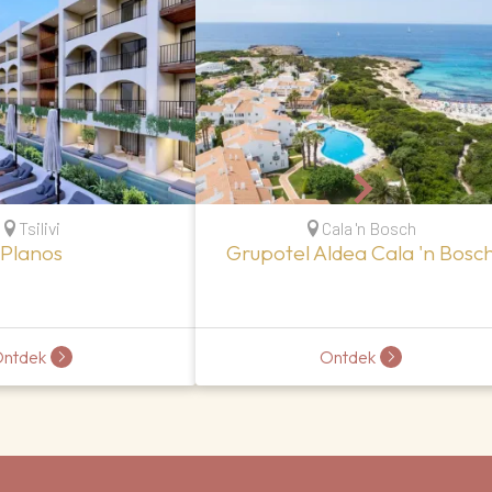
Tsilivi
Cala 'n Bosch
Planos
Grupotel Aldea Cala 'n Bosc
ntdek
Ontdek