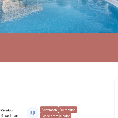
Babymoon
Buitenland
Reisduur
8 nachten
Op reis met je baby