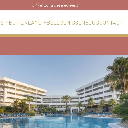
Met zorg geselecteerd
BELEVENISSEN
BLOG
CONTACT
IS
BUITENLAND