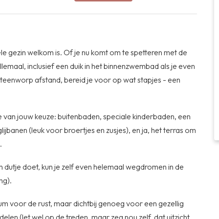
le gezin welkom is. Of je nu komt om te spetteren met de
llemaal, inclusief een duik in het binnenzwembad als je even
 steenworp afstand, bereid je voor op wat stapjes - een
xe van jouw keuze: buitenbaden, speciale kinderbaden, een
jbanen (leuk voor broertjes en zusjes), en ja, het terras om
.
en dutje doet, kun je zelf even helemaal wegdromen in de
ng).
um voor de rust, maar dichtbij genoeg voor een gezellig
delen (let wel op de treden, maar zeg nou zelf, dat uitzicht