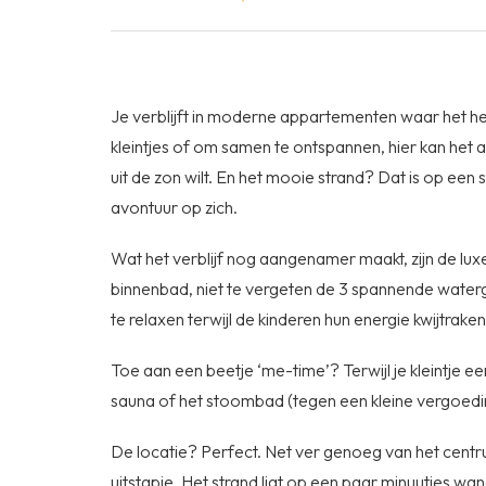
Je verblijft in moderne appartementen waar het he
kleintjes of om samen te ontspannen, hier kan het a
uit de zon wilt. En het mooie strand? Dat is op een
avontuur op zich.
Wat het verblijf nog aangenamer maakt, zijn de lu
binnenbad, niet te vergeten de 3 spannende watergli
te relaxen terwijl de kinderen hun energie kwijtraken
Toe aan een beetje ‘me-time’? Terwijl je kleintje e
sauna of het stoombad (tegen een kleine vergoedi
De locatie? Perfect. Net ver genoeg van het centr
uitstapje. Het strand ligt op een paar minuutjes wan