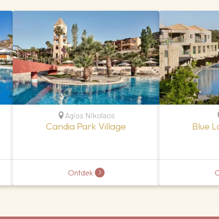
Agios Nikolaos
Candia Park Village
Blue L
Ontdek
O