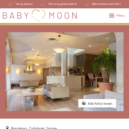
Veilig boeken
Met zorg geselecteerd
Betrouwbare partners
Menu
Alle foto's tonen
Barcelona, Catalonië, Spanje