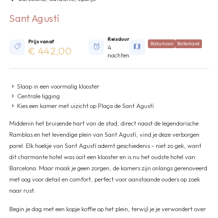
Sant Agustí
Reisduur
Prijs vanaf
Babymoon
Buitenland
4
€ 442,00
nachten
Slaap in een voormalig klooster
Centrale ligging
Kies een kamer met uizicht op Plaça de Sant Agustí
Middenin het bruisende hart van de stad, direct naast de legendarische
Ramblas en het levendige plein van Sant Agustí, vind je deze verborgen
parel. Elk hoekje van Sant Agustí ademt geschiedenis - niet zo gek, want
dit charmante hotel was ooit een klooster en is nu het oudste hotel van
Barcelona. Maar maak je geen zorgen, de kamers zijn onlangs gerenoveerd
met oog voor detail en comfort, perfect voor aanstaande ouders op zoek
naar rust.
Begin je dag met een kopje koffie op het plein, terwijl je je verwondert over