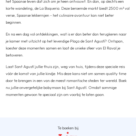
het Spaanse leven dat zich om je heen ontvouwt. En dan, op slechts een
korte wandeling, de La Boqueria. Deze beroemde markt biedt 2500 m² vol
verse, Spaanse lekkernijen - het culinaire avontuur kan niet beter
beginnen.
En na een dag vol ontdekkingen, wat is er dan beter dan terugkeren naar
je kamer met uitzicht op het levendige Plaça de Sant Agustí? Ontspan,
koester deze momenten samen en laat de unieke sfeer van El Raval je
betoveren.
Laat Sant Agustí jullie thuis zijn, weg van huis, tijdens deze speciale reis
vóór de komst van jullie kindje. Mis deze kans niet om samen quality time
door te brengen in een van de meest romantische steden ter wereld. Boek
nu jullie onvergetelijke babymoon bij Sant Agustí. Omdat sommige
momenten gewoon te speciaal zijn om voorbij te laten gaan.
Te boeken bij