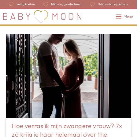
Veilig boeken
Met zorg geselecteerd
Betrouwbare partners
Menu
Hoe verras ik mijn zwangere vrouw? 7x
zó krijg je haar helemaal over the