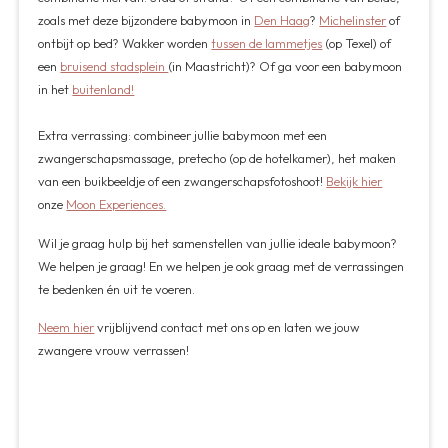
zoals met deze bijzondere babymoon in
Den Haag
?
Michelinster
of
ontbijt op bed? Wakker worden
tussen de lammetjes
(op Texel) of
een
bruisend stadsplein
(in Maastricht)? Of ga voor een babymoon
in het
buitenland!
Extra verrassing: combineer jullie babymoon met een
zwangerschapsmassage, pretecho (op de hotelkamer), het maken
van een buikbeeldje of een zwangerschapsfotoshoot!
Bekijk hier
onze
Moon Experiences.
Wil je graag hulp bij het samenstellen van jullie ideale babymoon?
We helpen je graag! En we helpen je ook graag met de verrassingen
te bedenken én uit te voeren.
Neem hier
vrijblijvend contact met ons op en laten we jouw
zwangere vrouw verrassen!