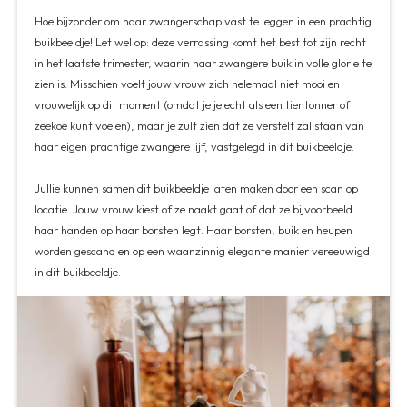
Hoe bijzonder om haar zwangerschap vast te leggen in een prachtig
buikbeeldje! Let wel op: deze verrassing komt het best tot zijn recht
in het laatste trimester, waarin haar zwangere buik in volle glorie te
zien is. Misschien voelt jouw vrouw zich helemaal niet mooi en
vrouwelijk op dit moment (omdat je je echt als een tientonner of
zeekoe kunt voelen), maar je zult zien dat ze verstelt zal staan van
haar eigen prachtige zwangere lijf, vastgelegd in dit buikbeeldje.
Jullie kunnen samen dit buikbeeldje laten maken door een scan op
locatie. Jouw vrouw kiest of ze naakt gaat of dat ze bijvoorbeeld
haar handen op haar borsten legt. Haar borsten, buik en heupen
worden gescand en op een waanzinnig elegante manier vereeuwigd
in dit buikbeeldje.