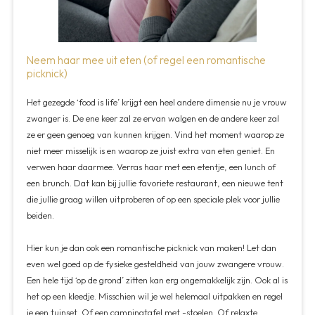
Neem haar mee uit eten (of regel een romantische
picknick)
Het gezegde ‘food is life’ krijgt een heel andere dimensie nu je vrouw
zwanger is. De ene keer zal ze ervan walgen en de andere keer zal
ze er geen genoeg van kunnen krijgen. Vind het moment waarop ze
niet meer misselijk is en waarop ze juist extra van eten geniet. En
verwen haar daarmee. Verras haar met een etentje, een lunch of
een brunch. Dat kan bij jullie favoriete restaurant, een nieuwe tent
die jullie graag willen uitproberen of op een speciale plek voor jullie
beiden.
Hier kun je dan ook een romantische picknick van maken! Let dan
even wel goed op de fysieke gesteldheid van jouw zwangere vrouw.
Een hele tijd ‘op de grond’ zitten kan erg ongemakkelijk zijn. Ook al is
het op een kleedje. Misschien wil je wel helemaal uitpakken en regel
je een tuinset. Of een campingtafel met -stoelen. Of relaxte