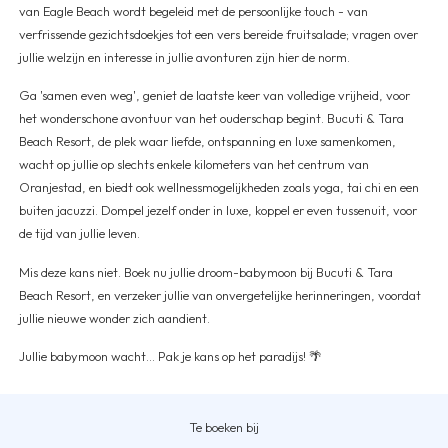
van Eagle Beach wordt begeleid met de persoonlijke touch - van
verfrissende gezichtsdoekjes tot een vers bereide fruitsalade; vragen over
jullie welzijn en interesse in jullie avonturen zijn hier de norm.
Ga 'samen even weg', geniet de laatste keer van volledige vrijheid, voor
het wonderschone avontuur van het ouderschap begint. Bucuti & Tara
Beach Resort, de plek waar liefde, ontspanning en luxe samenkomen,
wacht op jullie op slechts enkele kilometers van het centrum van
Oranjestad, en biedt ook wellnessmogelijkheden zoals yoga, tai chi en een
buiten jacuzzi. Dompel jezelf onder in luxe, koppel er even tussenuit, voor
de tijd van jullie leven.
Mis deze kans niet. Boek nu jullie droom-babymoon bij Bucuti & Tara
Beach Resort, en verzeker jullie van onvergetelijke herinneringen, voordat
jullie nieuwe wonder zich aandient.
Jullie babymoon wacht... Pak je kans op het paradijs! 🌴
Te boeken bij