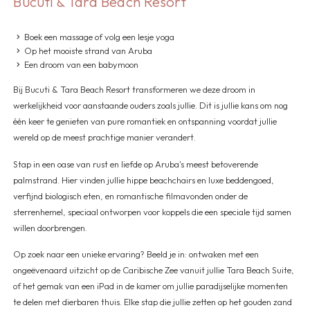
Bucuti & Tara Beach Resort
Boek een massage of volg een lesje yoga
Op het mooiste strand van Aruba
Een droom van een babymoon
Bij Bucuti & Tara Beach Resort transformeren we deze droom in
werkelijkheid voor aanstaande ouders zoals jullie. Dit is jullie kans om nog
één keer te genieten van pure romantiek en ontspanning voordat jullie
wereld op de meest prachtige manier verandert.
Stap in een oase van rust en liefde op Aruba's meest betoverende
palmstrand. Hier vinden jullie hippe beachchairs en luxe beddengoed,
verfijnd biologisch eten, en romantische filmavonden onder de
sterrenhemel, speciaal ontworpen voor koppels die een speciale tijd samen
willen doorbrengen.
Op zoek naar een unieke ervaring? Beeld je in: ontwaken met een
ongeëvenaard uitzicht op de Caribische Zee vanuit jullie Tara Beach Suite,
of het gemak van een iPad in de kamer om jullie paradijselijke momenten
te delen met dierbaren thuis. Elke stap die jullie zetten op het gouden zand