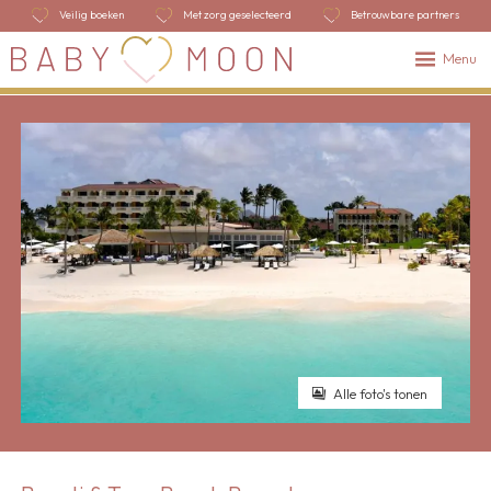
Veilig boeken
Met zorg geselecteerd
Betrouwbare partners
Menu
Alle foto's tonen