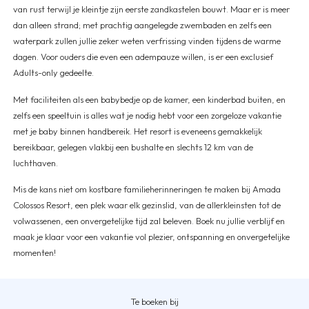
van rust terwijl je kleintje zijn eerste zandkastelen bouwt. Maar er is meer
dan alleen strand; met prachtig aangelegde zwembaden en zelfs een
waterpark zullen jullie zeker weten verfrissing vinden tijdens de warme
dagen. Voor ouders die even een adempauze willen, is er een exclusief
Adults-only gedeelte.
Met faciliteiten als een babybedje op de kamer, een kinderbad buiten, en
zelfs een speeltuin is alles wat je nodig hebt voor een zorgeloze vakantie
met je baby binnen handbereik. Het resort is eveneens gemakkelijk
bereikbaar, gelegen vlakbij een bushalte en slechts 12 km van de
luchthaven.
Mis de kans niet om kostbare familieherinneringen te maken bij Amada
Colossos Resort, een plek waar elk gezinslid, van de allerkleinsten tot de
volwassenen, een onvergetelijke tijd zal beleven. Boek nu jullie verblijf en
maak je klaar voor een vakantie vol plezier, ontspanning en onvergetelijke
momenten!
Te boeken bij