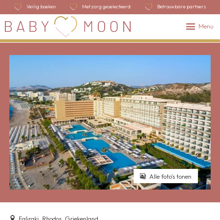
Veilig boeken
Met zorg geselecteerd
Betrouwbare partners
Menu
Alle foto's tonen
Faliraki, Rhodos, Griekenland