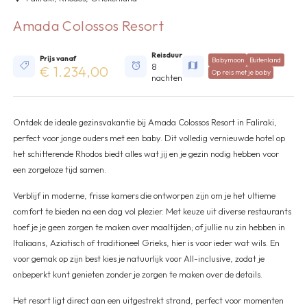
Amada Colossos Resort
Reisduur
Prijs vanaf
Babymoon
Buitenland
8
€ 1.234,00
Op reis met je baby
nachten
Ontdek de ideale gezinsvakantie bij Amada Colossos Resort in Faliraki,
perfect voor jonge ouders met een baby. Dit volledig vernieuwde hotel op
het schitterende Rhodos biedt alles wat jij en je gezin nodig hebben voor
een zorgeloze tijd samen.
Verblijf in moderne, frisse kamers die ontworpen zijn om je het ultieme
comfort te bieden na een dag vol plezier. Met keuze uit diverse restaurants
hoef je je geen zorgen te maken over maaltijden; of jullie nu zin hebben in
Italiaans, Aziatisch of traditioneel Grieks, hier is voor ieder wat wils. En
voor gemak op zijn best kies je natuurlijk voor All-inclusive, zodat je
onbeperkt kunt genieten zonder je zorgen te maken over de details.
Het resort ligt direct aan een uitgestrekt strand, perfect voor momenten